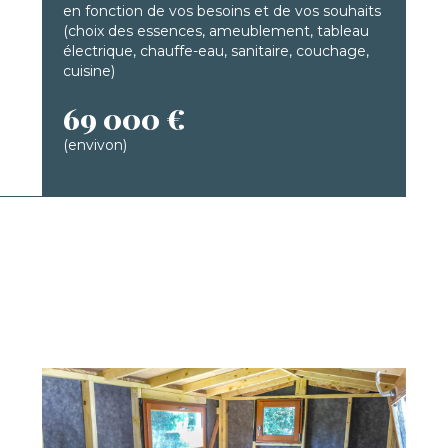
en fonction de vos besoins et de vos souhaits
(choix des essences, ameublement, tableau
électrique, chauffe-eau, sanitaire, couchage,
cuisine)
69 000 €
(envivon)